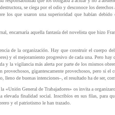
su responsabilidad que los obligaba a actuar y no a abstene
 destructora, se ciega por el odio y desconoce los derechos
mpre los que usaron una superioridad que habían debido 
al, encarnaría aquella fantasía del novelista que hizo Fr
encia de la organización. Hay que construir el cuerpo del 
ores) y el mejoramiento progresivo de cada una. Pero hay qu
da y la vigilancia más alerta por parte de los mismos obre
rán provechosos, gigantescamente provechosos, pero si el c
o, lleno de buenas intenciones–, el resultado ha de ser, co
: la «Unión General de Trabajadores» os invita a organizar
elevada finalidad social. Inscribíos en sus filas, para 
brero y el patriotismo le han trazado.