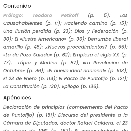
Contenido
Prólogo: Teodoro Petkoff
(p. 5); Los
Causahabientes (p. 11); Haciendo camino (p. 15);
Una ilusión perdida (p. 23); Dios y Federación (p.
30); El «Ilustre Americano» (p. 36); Derrumbe liberal
amarillo (p. 45); ¿Nuevos procedimientos? (p. 55);
«La de Pozo Salado» (p. 62); Empieza el siglo XX (p.
77); López y Medina (p. 87); «La Revolución de
Octubre» (p. 96); «El nuevo ideal nacional» (p. 103);
El 23 de Enero (p. 114); El Pacto de Puntofijo (p. 121);
La Constitución (p. 130); Epílogo (p. 136).
Apéndices
Declaración de principios (complemento del Pacto
de Puntofijo) (p. 151); Discurso del presidente a la
Cámara de
Diputados, doctor Rafael Caldera, el 23
de enero de 1961 (p. 157); El sobreseimiento de