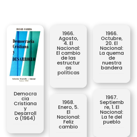
1966.
1966.
Agosto,
Octubre,
4. El
20. El
Nacional:
Nacional:
El cambio
La quema
de las
de
estructur
nuestra
as
bandera
políticas
Democra
1967.
cia
1968.
Septiemb
Cristiana
Enero, 5.
re, 1. El
y
El
Nacional:
Desarroll
Nacional:
La fe del
o (1964)
Feliz
pueblo
cambio