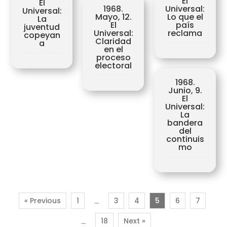
El
El
1968.
Universal:
Universal:
Mayo, 12.
Lo que el
La
El
país
juventud
Universal:
reclama
copeyan
Claridad
a
en el
proceso
electoral
1968.
Junio, 9.
El
Universal:
La
bandera
del
continuis
mo
« Previous
1
3
4
5
6
7
…
18
Next »
…